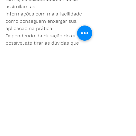
assimilam as
informações com mais facilidade 
como conseguem enxergar sua 
aplicação na prática.
Dependendo da duração do curso, é 
possível até tirar as dúvidas que 
surgem na rotina.
Os conteúdos do curso in company 
devem ser elaborados com o 
objetivo de
aperfeiçoar e qualificar as atividades 
diárias dos colaboradores. Assim, 
estes poderão
aplicar o conhecimento obtido em 
suas funções rotineiras.
Sobre o formato, duração e local, 
cabe à empresa definir o que 